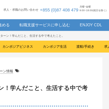
月曜~金曜
+855 (0)87 408 479
求人・求職のお問い合わせ
9:00~18:00(祝日を除く)
進める
転職支援サービスに申し込む
ENJOY CDL
ンターン！学んだこと、生活する中で考えたこと。
カンボジアビジネス
カンボジア生活
渡航/手続き
求
ーン情報
ン！学んだこと、生活する中で考