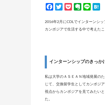
Facebook
Twitter
Pocket
Everno
Line
H
2016年2月にCDLでインターン
カンボジアで生活する中で考えたこ
インターンシップのきっか
私は大学のＡＳＥＡＮ地域発展のた
じて、交換留学生としてカンボジア
視点からカンボジアを見てみたいと
た。