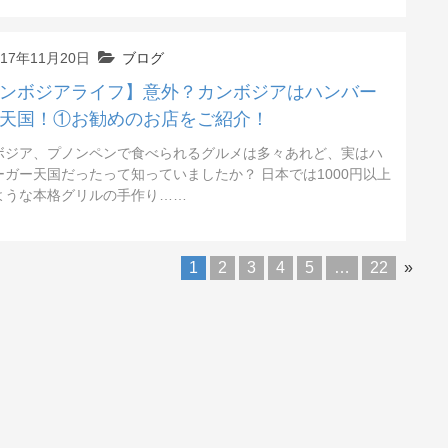
017年11月20日
ブログ
ンボジアライフ】意外？カンボジアはハンバー
天国！①お勧めのお店をご紹介！
ボジア、プノンペンで食べられるグルメは多々あれど、実はハ
ーガー天国だったって知っていましたか？ 日本では1000円以上
ような本格グリルの手作り……
1
2
3
4
5
…
22
»