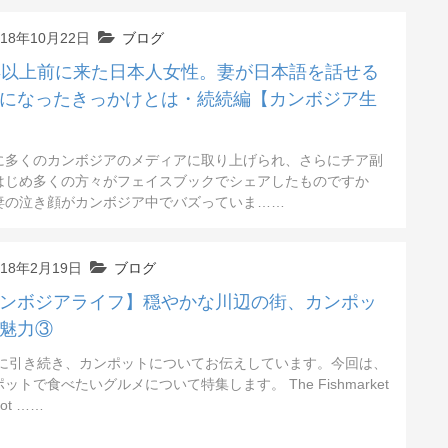
018年10月22日
ブログ
年以上前に来た日本人女性。妻が日本語を話せる
になったきっかけとは・続続編【カンボジア生
に多くのカンボジアのメディアに取り上げられ、さらにチア副
はじめ多くの方々がフェイスブックでシェアしたものですか
妻の泣き顔がカンボジア中でバズっていま……
018年2月19日
ブログ
ンボジアライフ】穏やかな川辺の街、カンポッ
魅力③
に引き続き、カンポットについてお伝えしています。今回は、
ットで食べたいグルメについて特集します。 The Fishmarket
ot ……