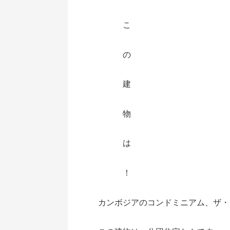
こ
の
建
物
は
！
カンボジアのコンドミニアム、ザ・