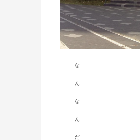
な
ん
な
ん
だ