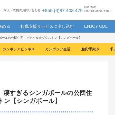
月曜~金曜
+855 (0)87 408 479
求人・求職のお問い合わせ
9:00~18:00(祝日を除く)
進める
転職支援サービスに申し込む
ENJOY CDL
ガポールの公団住宅、ピナクル＠ダクストン【シンガポール】
カンボジアビジネス
カンボジア生活
渡航/手続き
求
。凄すぎるシンガポールの公団住
トン【シンガポール】