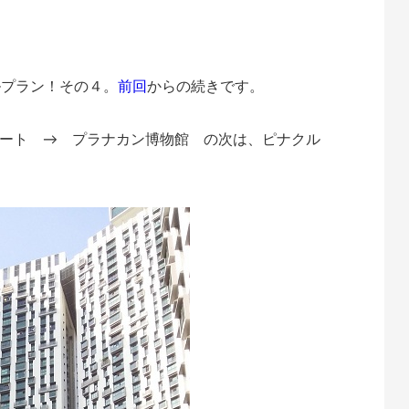
te
atena
ルプラン！その４。
前回
からの続きです。
ート → プラナカン博物館 の次は、ピナクル