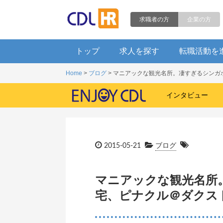
求職者の方
企業の方
トップ
求人を探す
転職活動を
Home
>
ブログ
> マニアックな観光名所。凄すぎるシン
インタビュー
2015-05-21
ブログ
マニアックな観光名所
宅、ピナクル＠ダクス