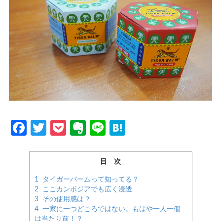
Facebook
Twitter
Pocket
Evernote
Line
Hatena
目 次
1
タイガーバームって知ってる？
2
ここカンボジアでも広く浸透
3
その使用感は？
4
一家に一つどころではない。もはや一人一個
は当たり前！？