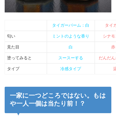
タイガーバーム：白
タイ
匂い
ミントのような香り
シナモ
見た目
白
赤
塗ってみると
スースーする
だんだん
タイプ
冷感タイプ
一家に一つどころではない。もは
や一人一個は当たり前！？