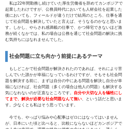
私は22年間勤務し続けていた厚生労働省を辞めてカンボジアで
起業したわけですが、公務員時代においても人材会社を起業した
後においても、フィールドが違うだけで結局のところ、仕事を通
じて社会問題を解決していたと言えば、そうなるのかなと思いま
す。しかし、やらされ感満載の仕事で、かつ帰宅できないほど激
務が続くなかでは、私の場合は公務を通じて社会問題の解決に挑
む気持ちにはなれませんでした。
社会問題に立ち向かう前提にあるテーマ
もしどこかで社会問題が解決されたのであれば、それにより苦
しんでいた誰かが幸福になっているわけですが、そもそも社会問
題を解決する前に、まずは自分の中にある問題を解決し自分が幸
福になければ、社会問題（多くの場合は他人の問題）も解決する
気になれないのが正直なところです。
自分や大切な人を犠牲にし
てまで、解決が必要な社会問題なんて無い
、という話だと思いま
す。少なくとも私はそう思っています。
今でも、やっぱり悩みや心配事はゼロにはなってはいません
が、日本にいた頃と比べると、比較にならないほどカンボジアで