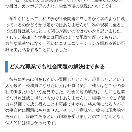
1つは、なぜ私が公務員を辞めてカンボジアで起業したのか。2
つ目は、カンボジアの人材、労働市場の概況についてです。
学生らにとって、私の姿が社会問題に立ち向かう者のように映
っているのかどうかは定かではありませんが、私の現状に至るま
での経緯は彼らにとって関心が高いのではないかと思いました。
そして、参加した学生には円座のような配置で座ってもらい、一
方的な講演ではなく、互いにコミュニケーションが図れる近い距
離感でお話をすることにしました。
どんな職業でも社会問題の解決はできる
彼らに将来は何をしたいか質問したところ、起業したいという
人が数名、公務員になりたい人はゼロ（笑）、残りはどこかの会
社で働きたいという意見でした。社会問題の解決は、なにも起業
でなければ成し得ないものでもありませんし、組織の中でこそ能
力を発揮して成し得ることも可能ですから、将来何になろうがそ
の事自体に問題はありません。そういう意味で、彼らは現実的で
あったし、冷静であるという印象を受けましたので、なんとなく
個人的には嬉しかったです。