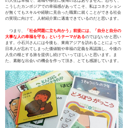
の人生は幸福で、退職や移住に後悔の念はありません。恐らく、
こうしたカンボジアでの幸福感があってこそ、私はコネクション
が無くてもスキルや経験に見合った職業に就くことができる社会
の実現に向けて、人材紹介業に邁進できているのだと思います。
つまり、
「社会問題に立ち向かう」前提には、「自分と自分の
大事な人の幸福を守る」というテーマがある
のではないかと思い
ます。小石川さんには今後も、東南アジアを訪れることによって
日本人が忘れてしまった価値観や幸福の定義を再認識し、今後の
人生の糧とする旅を提供し続けていってほしいと思います。ま
た、素敵な出会いの機会を作って頂き、とても感謝しています。