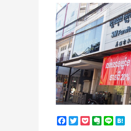
Facebook
Twitter
Pocket
Everno
Line
H