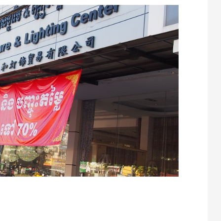
te
atena