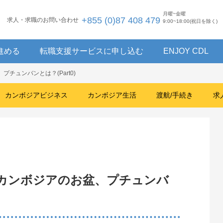
月曜~金曜
+855 (0)87 408 479
求人・求職のお問い合わせ
9:00~18:00(祝日を除く)
進める
転職支援サービスに申し込む
ENJOY CDL
チュンバンとは？(Part0)
カンボジアビジネス
カンボジア生活
渡航/手続き
求
カンボジアのお盆、プチュンバ