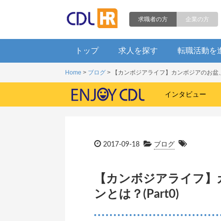
求職者の方
企業の方
トップ
求人を探す
転職活動を
Home
>
ブログ
> 【カンボジアライフ】カンボジアのお盆、プ
インタビュー
2017-09-18
ブログ
【カンボジアライフ】
ンとは？(Part0)