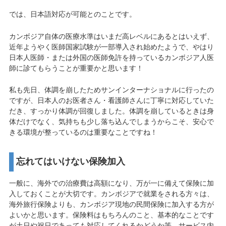
では、日本語対応が可能とのことです。
カンボジア自体の医療水準はいまだ高レベルにあるとはいえず、
近年ようやく医師国家試験が一部導入され始めたようで、やはり
日本人医師・または外国の医師免許を持っているカンボジア人医
師に診てもらうことが重要かと思います！
私も先日、体調を崩したためサンインターナショナルに行ったの
ですが、日本人のお医者さん・看護師さんに丁寧に対応していた
だき、すっかり体調が回復しました。体調を崩しているときは身
体だけでなく、気持ちも少し落ち込んでしまうからこそ、安心で
きる環境が整っているのは重要なことですね！
忘れてはいけない保険加入
一般に、海外での治療費は高額になり、万が一に備えて保険に加
入しておくことが大切です。カンボジアで就業をされる方々は、
海外旅行保険よりも、カンボジア現地の民間保険に加入する方が
よいかと思います。保険料はもちろんのこと、基本的なことです
が土日や祝日であっても対応してくれるかどうか等、サービス内