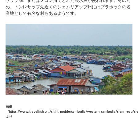
サップ湖、またはメコン川でとれた淡水魚が使われます。そのた
め、トンレサップ湖近くのシェムリアップ州にはプラホックの名
産地として有名な村もあるようです。
画像
（https://www.travelfish.org/sight_profile/cambodia/western_cambodia/siem_reap/
より