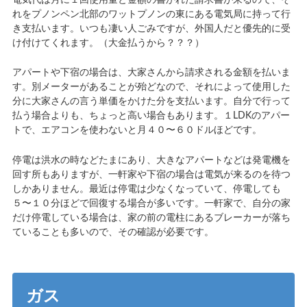
電気代は月に１回使用量と金額の書かれた請求書が来るので、そ
れをプノンペン北部のワットプノンの東にある電気局に持って行
き支払います。いつも凄い人ごみですが、外国人だと優先的に受
け付けてくれます。（大金払うから？？？）
アパートや下宿の場合は、大家さんから請求される金額を払いま
す。別メーターがあることが殆どなので、それによって使用した
分に大家さんの言う単価をかけた分を支払います。自分で行って
払う場合よりも、ちょっと高い場合もあります。１LDKのアパー
トで、エアコンを使わないと月４０〜６０ドルほどです。
停電は洪水の時などたまにあり、大きなアパートなどは発電機を
回す所もありますが、一軒家や下宿の場合は電気が来るのを待つ
しかありません。最近は停電は少なくなっていて、停電しても
５〜１０分ほどで回復する場合が多いです。一軒家で、自分の家
だけ停電している場合は、家の前の電柱にあるブレーカーが落ち
ていることも多いので、その確認が必要です。
ガス