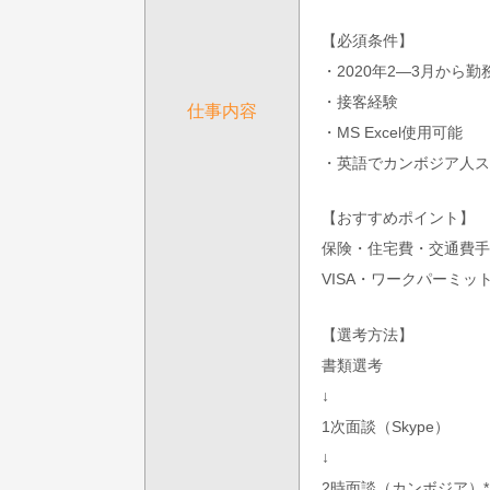
【必須条件】
・2020年2―3月から勤
・接客経験
仕事内容
・MS Excel使用可能
・英語でカンボジア人ス
【おすすめポイント】
保険・住宅費・交通費手
VISA・ワークパーミッ
【選考方法】
書類選考
↓
1次面談（Skype）
↓
2時面談（カンボジア）