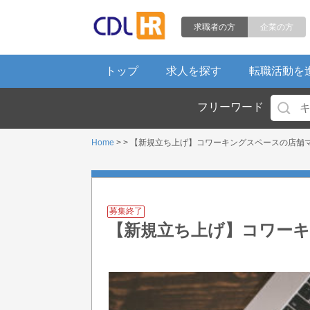
求職者の方
企業の方
トップ
求人を探す
転職活動を
フリーワード
Home
> > 【新規立ち上げ】コワーキングスペースの店舗
募集終了
【新規立ち上げ】コワー
集！