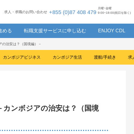
月曜~金曜
+855 (0)87 408 479
求人・求職のお問い合わせ
9:00~18:00(祝日を除く)
進める
転職支援サービスに申し込む
ENJOY CDL
アの治安は？（国境編）－
カンボジアビジネス
カンボジア生活
渡航/手続き
求
－カンボジアの治安は？（国境