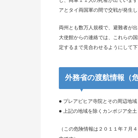
し、両軍１１人の死者が出ています
アとタイ両国軍の間で交戦が発生し
両州とも数万人規模で、避難者が出
大使館からの連絡では、これらの国
定するまで見合わせるようにして下
外務省の渡航情報（
● プレアビヒア寺院とその周辺地
● 上記の地域を除くカンボジア全
（この危険情報は２０１１年７月４