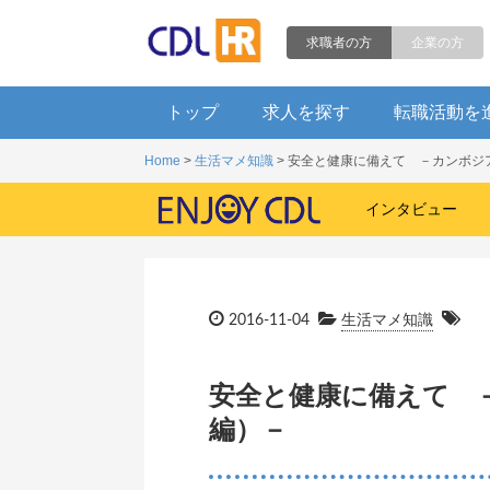
求職者の方
企業の方
トップ
求人を探す
転職活動を
Home
>
生活マメ知識
> 安全と健康に備えて －カンボジ
インタビュー
2016-11-04
生活マメ知識
安全と健康に備えて 
編）－