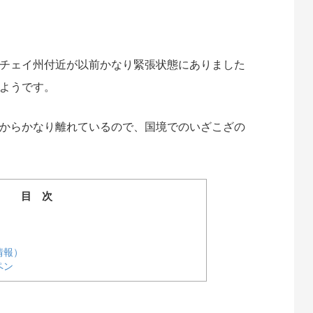
te
atena
チェイ州付近が以前かなり緊張状態にありました
ようです。
からかなり離れているので、国境でのいざこざの
目 次
情報）
ペン