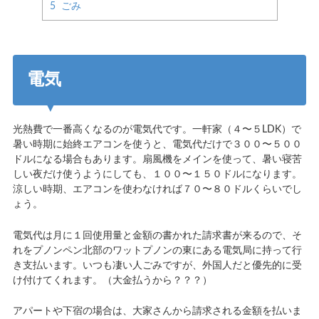
5
ごみ
電気
光熱費で一番高くなるのが電気代です。一軒家（４〜５LDK）で
暑い時期に始終エアコンを使うと、電気代だけで３００〜５００
ドルになる場合もあります。扇風機をメインを使って、暑い寝苦
しい夜だけ使うようにしても、１００〜１５０ドルになります。
涼しい時期、エアコンを使わなければ７０〜８０ドルくらいでし
ょう。
電気代は月に１回使用量と金額の書かれた請求書が来るので、そ
れをプノンペン北部のワットプノンの東にある電気局に持って行
き支払います。いつも凄い人ごみですが、外国人だと優先的に受
け付けてくれます。（大金払うから？？？）
アパートや下宿の場合は、大家さんから請求される金額を払いま