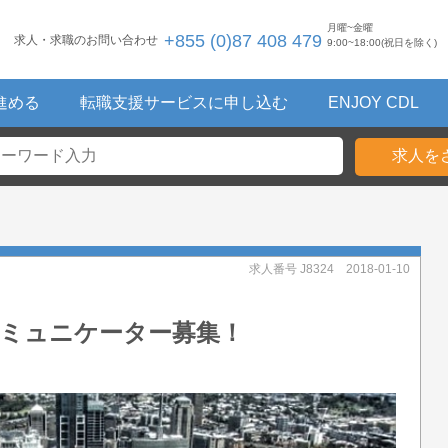
月曜~金曜
+855 (0)87 408 479
求人・求職のお問い合わせ
9:00~18:00(祝日を除く)
進める
転職支援サービスに申し込む
ENJOY CDL
！
求人番号 J8324
2018-01-10
コミュニケーター募集！