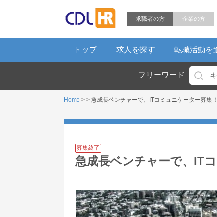
求職者の方
企業の方
トップ
求人を探す
転職活動を
フリーワード
Home
> > 急成長ベンチャーで、ITコミュニケーター募集
募集終了
急成長ベンチャーで、IT