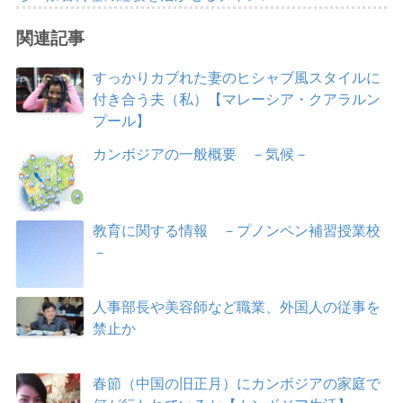
関連記事
すっかりカブれた妻のヒシャブ風スタイルに
付き合う夫（私）【マレーシア・クアラルン
プール】
カンボジアの一般概要 －気候－
教育に関する情報 －プノンペン補習授業校
－
人事部長や美容師など職業、外国人の従事を
禁止か
春節（中国の旧正月）にカンボジアの家庭で