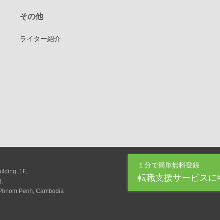
その他
ライター紹介
１分で簡単無料登録
lding, 1F,
転職支援サービスに
),
 Phnom Penh, Cambodia