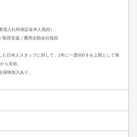
（家借入れ時保証金本人負担）
ット取得支援／費用全額会社負担
した日本人スタッフに対して、1年に一度600＄を上限として帰
から支給。
社会保険加入あり。