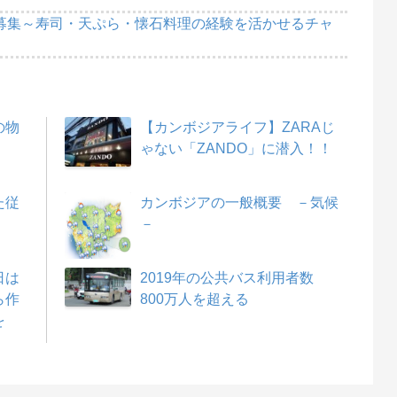
募集～寿司・天ぷら・懐石料理の経験を活かせるチャ
の物
【カンボジアライフ】ZARAじ
ゃない「ZANDO」に潜入！！
た従
カンボジアの一般概要 －気候
－
日は
2019年の公共バス利用者数
ら作
800万人を超える
を