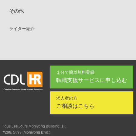
その他
ライター紹介
１分で簡単無料登録
転職支援サービスに申し込む
求人者の方
ご相談はこちら
Tous Les Jours Monivong Building, 1F,
#298, St.93 (Monivong Blvd.),