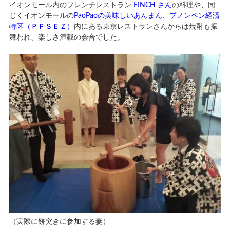
イオンモール内のフレンチレストラン
FINCH さん
の料理や、同
じくイオンモールの
PaoPaoの美味しいあんまん
、
プノンペン経済
特区（ＰＰＳＥＺ）
内にある東京レストランさんからは焼酎も振
舞われ、楽しさ満載の会合でした。
（実際に餅突きに参加する妻）