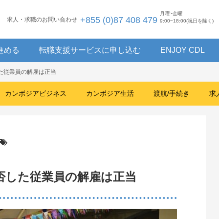
月曜~金曜
+855 (0)87 408 479
求人・求職のお問い合わせ
9:00~18:00(祝日を除く)
進める
転職支援サービスに申し込む
ENJOY CDL
た従業員の解雇は正当
カンボジアビジネス
カンボジア生活
渡航/手続き
求
否した従業員の解雇は正当