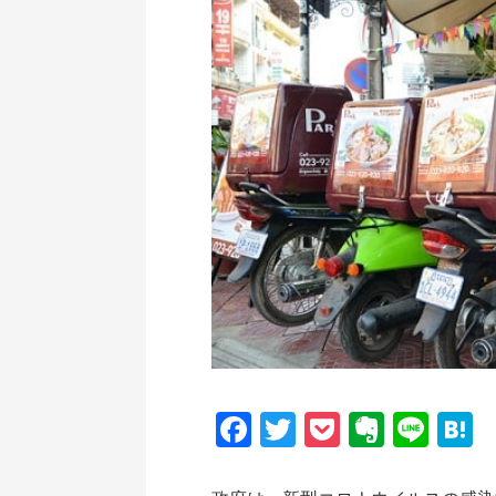
Facebook
Twitter
Pocket
Everno
Line
H