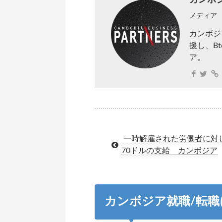
カンボ
メディア
カンボジ
援し、B
ア。
一時解雇された労働者に対
70ドルの支給 カンボジア
カンボジア就職/転