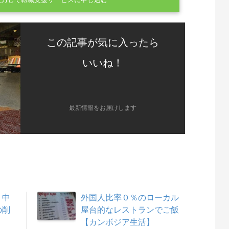
入力して転職支援サービスに申し込む
この記事が気に入ったら
いいね！
最新情報をお届けします
、中
外国人比率０％のローカル
の削
屋台的なレストランでご飯
【カンボジア生活】