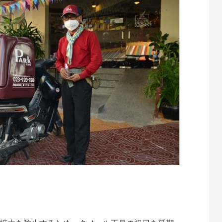
te
atena