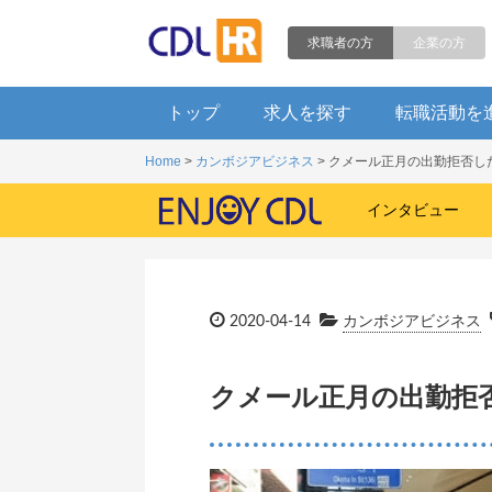
求職者の方
企業の方
トップ
求人を探す
転職活動を
Home
>
カンボジアビジネス
> クメール正月の出勤拒否し
インタビュー
2020-04-14
カンボジアビジネス
クメール正月の出勤拒