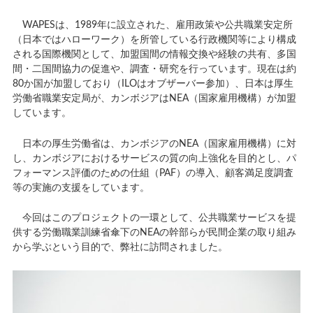
WAPESは、1989年に設立された、雇用政策や公共職業安定所
（日本ではハローワーク）を所管している行政機関等により構成
される国際機関として、加盟国間の情報交換や経験の共有、多国
間・二国間協力の促進や、調査・研究を行っています。現在は約
80か国が加盟しており（ILOはオブザーバー参加）、日本は厚生
労働省職業安定局が、カンボジアはNEA（国家雇用機構）が加盟
しています。
日本の厚生労働省は、カンボジアのNEA（国家雇用機構）に対
し、カンボジアにおけるサービスの質の向上強化を目的とし、パ
フォーマンス評価のための仕組（PAF）の導入、顧客満足度調査
等の実施の支援をしています。
今回はこのプロジェクトの一環として、公共職業サービスを提
供する労働職業訓練省傘下のNEAの幹部らが民間企業の取り組み
から学ぶという目的で、弊社に訪問されました。