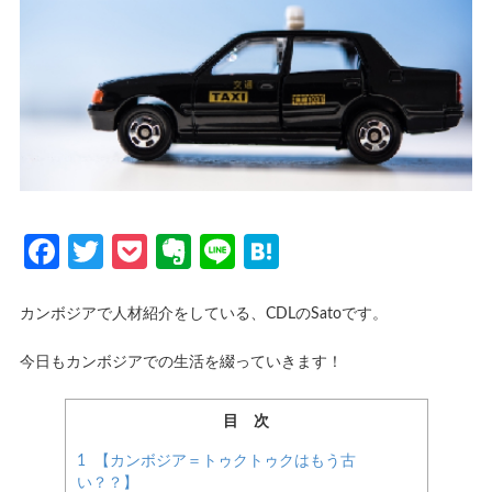
Facebook
Twitter
Pocket
Evernote
Line
Hatena
カンボジアで人材紹介をしている、CDLのSatoです。
今日もカンボジアでの生活を綴っていきます！
目 次
1
【カンボジア＝トゥクトゥクはもう古
い？？】