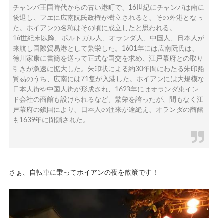
チャンパ王国時代からの古い港町で、16世紀にチャンパは南に
後退し、フエに広南阮氏政権が樹立されると、その外港となっ
た。ホイアンの名称はその頃に成立したと思われる。
16世紀末以降、ポルトガル人、オランダ人、中国人、日本人が
来航し国際貿易港として繁栄した。1601年には広南阮氏は、
徳川家康に書簡を送って正式な国交を求め、江戸幕府との取り
引きが急速に拡大した。朱印状による約30年間にわたる朱印船
貿易のうち、広南には71隻が入港した。ホイアンには大規模な
日本人街や中国人街が形成され、1623年にはオランダ東イン
ド会社の商館も設けられるなど、繁栄を誇ったが、間もなく江
戸幕府の鎖国により、日本人の往来が途絶え、オランダの商館
も1639年に閉鎖された。
さぁ、自転車に乗ってホイアンの夜を散策です！