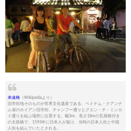
来遠橋
（Wikipediaより）
旧市街地そのものが世界文化遺産である、ベトナム・クアンナ
ム省のホイアン旧市街、チャンフー通りとグエン・チ・ミンカ
イ通りを結ぶ場所に位置する。幅3m、長さ18mの瓦屋根付き
の太鼓橋で、1593年に日本人が架け、当時の日本人街と中国
人街を結んでいたとされる。