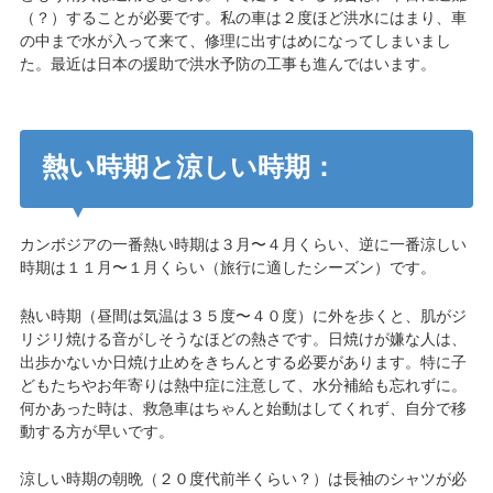
（？）することが必要です。私の車は２度ほど洪水にはまり、車
の中まで水が入って来て、修理に出すはめになってしまいまし
た。最近は日本の援助で洪水予防の工事も進んではいます。
熱い時期と涼しい時期：
カンボジアの一番熱い時期は３月〜４月くらい、逆に一番涼しい
時期は１１月〜１月くらい（旅行に適したシーズン）です。
熱い時期（昼間は気温は３５度〜４０度）に外を歩くと、肌がジ
リジリ焼ける音がしそうなほどの熱さです。日焼けが嫌な人は、
出歩かないか日焼け止めをきちんとする必要があります。特に子
どもたちやお年寄りは熱中症に注意して、水分補給も忘れずに。
何かあった時は、救急車はちゃんと始動はしてくれず、自分で移
動する方が早いです。
涼しい時期の朝晩（２０度代前半くらい？）は長袖のシャツが必