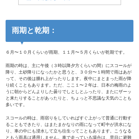
雨期と乾期：
６月〜１０月くらいが雨期、１１月〜５月くらいが乾期です。
雨期の時は、主に午後（３時以降夕方くらいの間）にスコールが
降り、土砂降りになったかと思うと、３０分〜１時間で雨はあが
って、その後は腫れ上がったりします。夜中にまとまった雨が降
り続くこともあります。ただ、ここ１〜２年は、日本の梅雨のよ
うに朝からどんよりした曇りでしとしとふったり、またにザーッ
と来たりすることがあったりと、ちょっと不思議な天気のことも
多いです。
スコールの時は、雨宿りをしていればすぐ上がって普通に行動す
ることもできたり、はまたまかなりの雨になって町中が洪水にな
り、車の中にも浸水して立ち往生ってこともあります。こうなる
ともう雨具は通用しません。車で走っている場合は、早目に避難