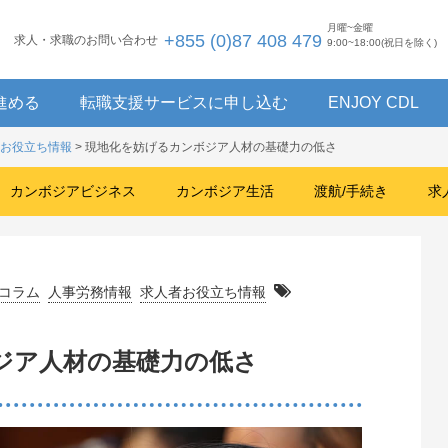
月曜~金曜
+855 (0)87 408 479
求人・求職のお問い合わせ
9:00~18:00(祝日を除く)
進める
転職支援サービスに申し込む
ENJOY CDL
お役立ち情報
> 現地化を妨げるカンボジア人材の基礎力の低さ
カンボジアビジネス
カンボジア生活
渡航/手続き
求
コラム
人事労務情報
求人者お役立ち情報
ジア人材の基礎力の低さ