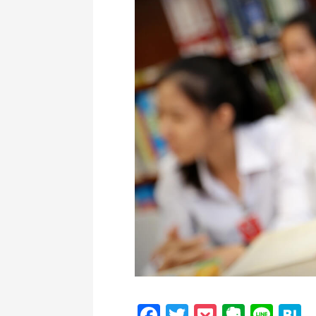
Facebook
Twitter
Pocket
Everno
Line
H