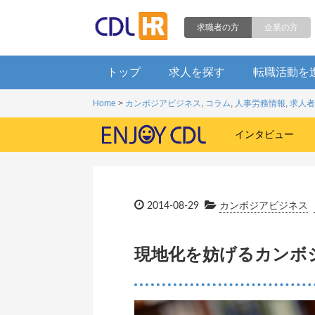
求職者の方
企業の方
トップ
求人を探す
転職活動を
Home
>
カンボジアビジネス
,
コラム
,
人事労務情報
,
求人者
インタビュー
2014-08-29
カンボジアビジネス
現地化を妨げるカンボ