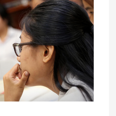
te
atena