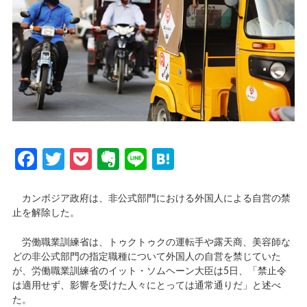
Facebook
Twitter
Pocket
Evernote
Line
Hatena
カンボジア政府は、非公式部門における外国人による自営の禁
止を解除した。
労働職業訓練省は、トゥクトゥクの運転手や露天商、美容師な
どの非公式部門の指定職種について外国人の自営を禁じていた
が、労働職業訓練省のイット・ソムヘーン大臣は5日、「禁止令
は適用せず、影響を受けた人々にとっては通常通りだ」と述べ
た。