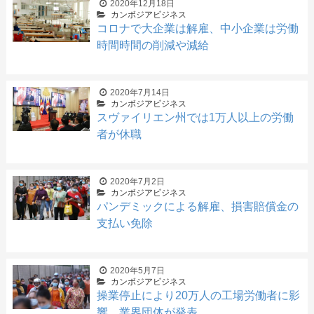
2020年12月18日
カンボジアビジネス
コロナで大企業は解雇、中小企業は労働
時間時間の削減や減給
2020年7月14日
カンボジアビジネス
スヴァイリエン州では1万人以上の労働
者が休職
2020年7月2日
カンボジアビジネス
パンデミックによる解雇、損害賠償金の
支払い免除
2020年5月7日
カンボジアビジネス
操業停止により20万人の工場労働者に影
響 業界団体が発表