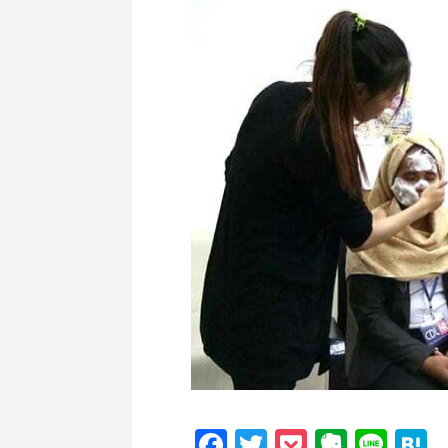
Facebook
Twitter
Pocket
Everno
Line
H