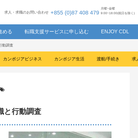
月曜~金曜
+855 (0)87 408 479
求人・求職のお問い合わせ
9:00~18:00(祝日を除く)
進める
転職支援サービスに申し込む
ENJOY CDL
行動調査
カンボジアビジネス
カンボジア生活
渡航/手続き
求
識と行動調査