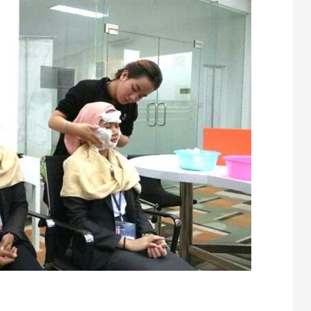
te
atena