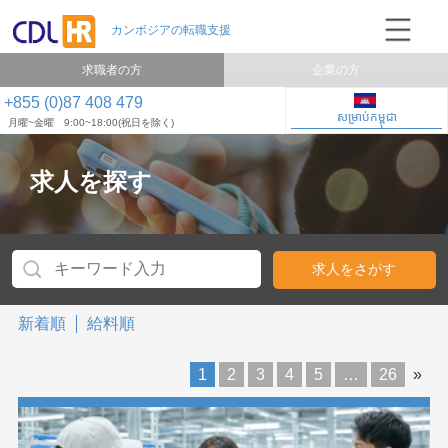
求職者の方
企業の方
+855 (0)87 408 479
សម្រាប់កម្ពុជា
月曜~金曜 9:00~18:00(祝日を除く)
求人を探す
新着順
給料順
1
2
3
4
5
…
26
»