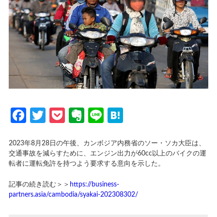
Facebook
Twitter
Pocket
Evernote
Line
Hatena
2023年8月28日の午後、カンボジア内務省のソー・ソカ大臣は、
交通事故を減らすために、エンジン出力が60cc以上のバイクの運
転者に運転免許を持つよう要求する意向を示した。
記事の続き読む＞＞
https://business-
partners.asia/cambodia/syakai-202308302/