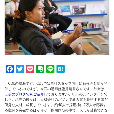
Facebook
Twitter
Pocket
Evernote
Line
Hatena
CDLの鳴海です。CDLでは自社スタッフ向けに勉強会を度々開
催しているのですが、今回の講師は鹽井晴香さんです。彼女は、
以前のブログでもご紹介
しておりますが、CDLの元インターンで
した。現在の彼女は、人材会社のパソナで新人賞を獲得するほど
優秀な人材に成長しています。約40人の採用枠に2万人が応募す
る難関を突破するばかりか、採用同期の中で一人しか受賞できな