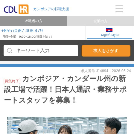
求職者の方
企業の方
+855 (0)87 408 479
សម្រាប់កម្ពុជា
月曜~金曜 9:00~18:00(祝日を除く)
求人番号 J14894
2026-05-24
カンボジア・カンダール州の新
募集終了
設工場で活躍！日本人通訳・業務サポ
ートスタッフを募集！