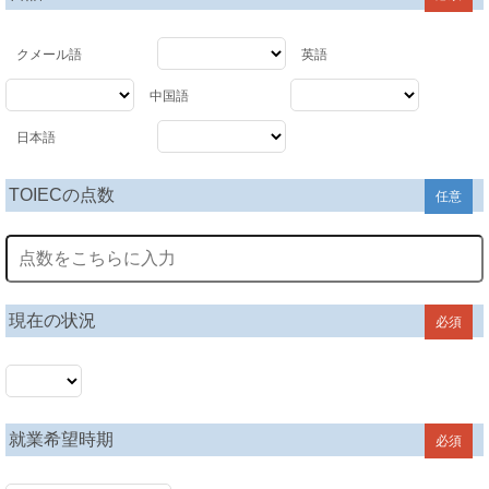
クメール語
英語
中国語
日本語
TOIECの点数
任意
現在の状況
必須
就業希望時期
必須