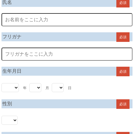
氏名
必須
フリガナ
必須
生年月日
必須
年
月
日
性別
必須