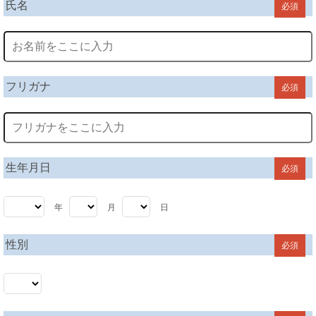
氏名
必須
フリガナ
必須
生年月日
必須
年
月
日
性別
必須