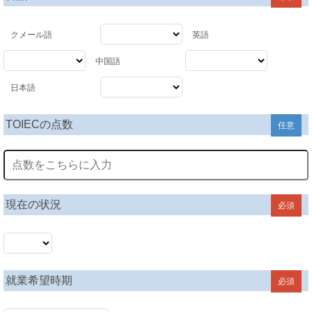
クメール語
英語
中国語
日本語
TOIECの点数
任意
現在の状況
必須
就業希望時期
必須