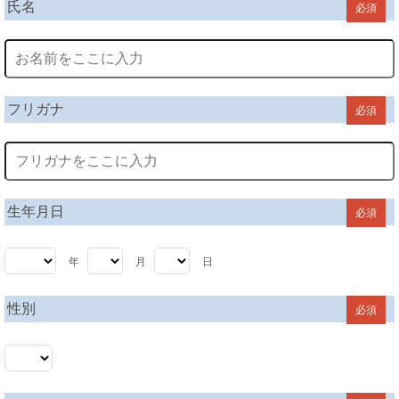
氏名
必須
フリガナ
必須
生年月日
必須
年
月
日
性別
必須