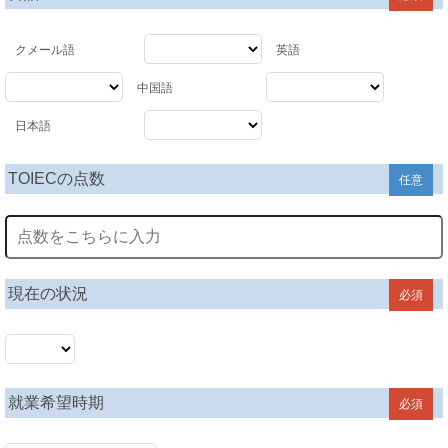
クメール語
英語
中国語
日本語
TOIECの点数
任意
現在の状況
必須
就業希望時期
必須