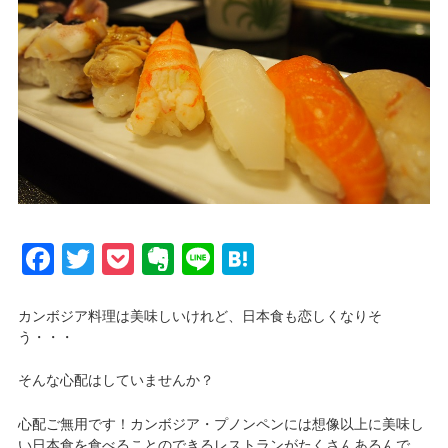
Facebook
Twitter
Pocket
Evernote
Line
Hatena
カンボジア料理は美味しいけれど、日本食も恋しくなりそ
う・・・
そんな心配はしていませんか？
心配ご無用です！カンボジア・プノンペンには想像以上に美味し
い日本食を食べることのできるレストランがたくさんあるんで