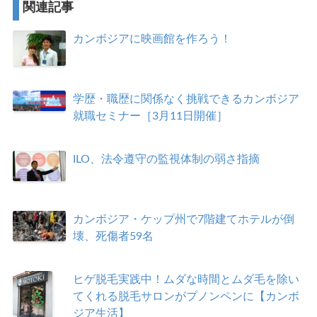
関連記事
カンボジアに映画館を作ろう！
学歴・職歴に関係なく挑戦できるカンボジア
就職セミナー［3月11日開催］
ILO、法令遵守の監視体制の弱さ指摘
カンボジア・ケップ州で7階建てホテルが倒
壊、死傷者59名
ヒゲ脱毛実践中！ムダな時間とムダ毛を除い
てくれる脱毛サロンがプノンペンに【カンボ
ジア生活】