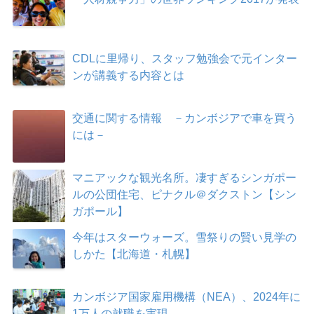
CDLに里帰り、スタッフ勉強会で元インター
ンが講義する内容とは
交通に関する情報 －カンボジアで車を買う
には－
マニアックな観光名所。凄すぎるシンガポー
ルの公団住宅、ピナクル＠ダクストン【シン
ガポール】
今年はスターウォーズ。雪祭りの賢い見学の
しかた【北海道・札幌】
カンボジア国家雇用機構（NEA）、2024年に
1万人の就職を実現