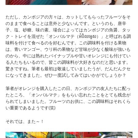
ただし、カンボジアの方々は、カットしてもらったフルーツをそ
のままで食べることは意外と少ないんです。というのも、唐辛
子、塩、砂糖、味の素、場合によってはカンボジアの魚醤、タッ
ク・トレイを混ぜた「オンバルマテ（អំបិលម្ទេស）」と呼ばれる調
味料を付けて食べるのを好むんです。この調味料を付ける果物
は、青いマンゴー、ウリ科の果物など甘味が少なく酸味が強いも
のから、中には熟れたパイナップルや甘いオレンジにも付けてい
る人たちもいるので、皆この調味料が大好きなのだと思います。
驚きですね。筆者も最初は敬遠していましたうが、だんだんクセ
になってきました。ぜひ一度試してみてはいかがでしょうか？
筆者がオレンジを購入したこの日、カンボジアの友人たちに配っ
たところ、「オンバルマテ」をもらい忘れたことをとても残念が
られてしまいました。フルーツのお供に、この調味料はそれくら
い重要であるようです(笑)
それでは、また～！