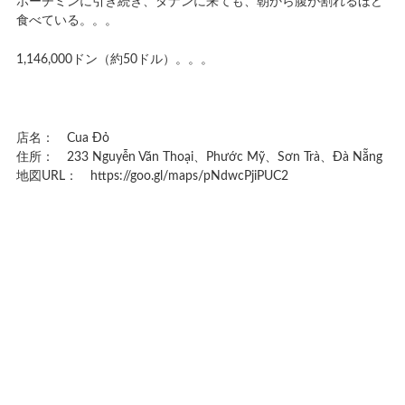
ホーチミンに引き続き、ダナンに来ても、朝から腹が割れるほど
食べている。。。
1,146,000ドン（約50ドル）。。。
店名： Cua Đỏ
住所： 233 Nguyễn Văn Thoại、Phước Mỹ、Sơn Trà、Đà Nẵng
地図URL： https://goo.gl/maps/pNdwcPjiPUC2