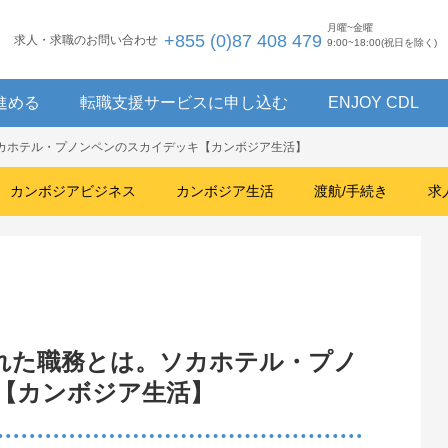
月曜~金曜
+855 (0)87 408 479
求人・求職のお問い合わせ
9:00~18:00(祝日を除く)
進める
転職支援サービスに申し込む
ENJOY CDL
ソカホテル・プノンペンのスカイデッキ【カンボジア生活】
カンボジアビジネス
カンボジア生活
渡航/手続き
求
れた職務とは。ソカホテル・プノ
【カンボジア生活】