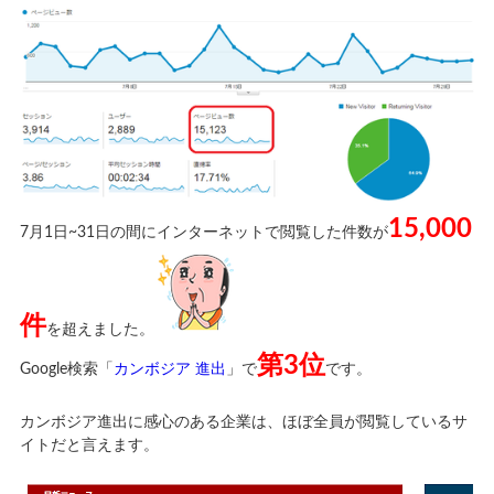
15,000
7月1日~31日の間にインターネットで閲覧した件数が
件
を超えました。
第3位
Google検索「
カンボジア 進出
」で
です。
カンボジア進出に感心のある企業は、ほぼ全員が閲覧しているサ
イトだと言えます。