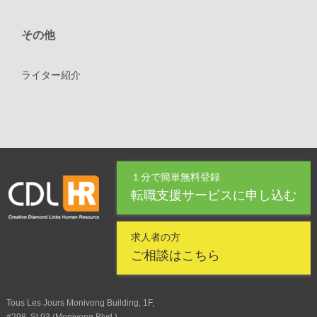
その他
ライター紹介
１分で簡単無料登録
転職支援サービスに申し込む
求人者の方
ご相談はこちら
Tous Les Jours Monivong Building, 1F,
#298, St.93 (Monivong Blvd.),