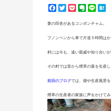
Facebook
Twitter
Pocket
Everno
Line
H
妻の田舎があるコンポンチャム。
プノンペンから車で片道５時間はか
村には今も、遠い親戚や知り合いが
その村では昔から煙草の葉を生産し
前回のブログ
では、畑や生産風景を
煙草の生産者の家族に声をかけてみ