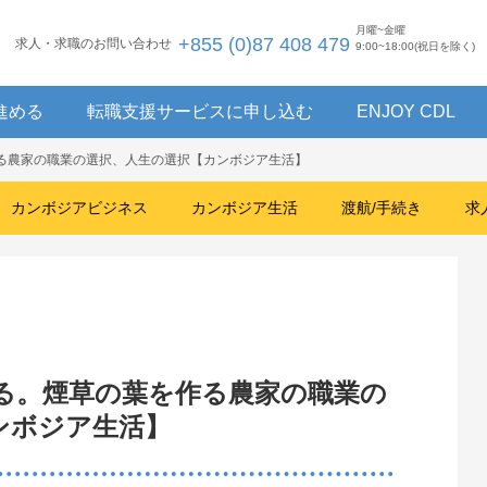
月曜~金曜
+855 (0)87 408 479
求人・求職のお問い合わせ
9:00~18:00(祝日を除く)
進める
転職支援サービスに申し込む
ENJOY CDL
作る農家の職業の選択、人生の選択【カンボジア生活】
カンボジアビジネス
カンボジア生活
渡航/手続き
求
る。煙草の葉を作る農家の職業の
ンボジア生活】