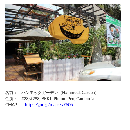
名前： ハンモックガーデン（Hammock Garden）
住所： #23,st288, BKK1, Phnom Pen, Cambodia
GMAP：
https://goo.gl/maps/v7A05