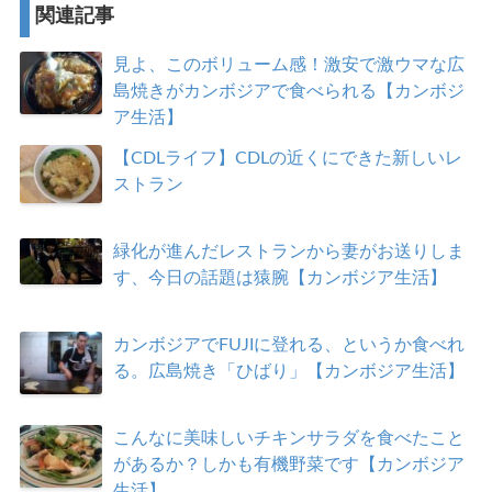
関連記事
見よ、このボリューム感！激安で激ウマな広
島焼きがカンボジアで食べられる【カンボジ
ア生活】
【CDLライフ】CDLの近くにできた新しいレ
ストラン
緑化が進んだレストランから妻がお送りしま
す、今日の話題は猿腕【カンボジア生活】
カンボジアでFUJIに登れる、というか食べれ
る。広島焼き「ひばり」【カンボジア生活】
こんなに美味しいチキンサラダを食べたこと
があるか？しかも有機野菜です【カンボジア
生活】