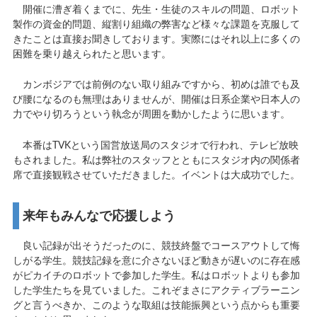
開催に漕ぎ着くまでに、先生・生徒のスキルの問題、ロボット
製作の資金的問題、縦割り組織の弊害など様々な課題を克服して
きたことは直接お聞きしております。実際にはそれ以上に多くの
困難を乗り越えられたと思います。
カンボジアでは前例のない取り組みですから、初めは誰でも及
び腰になるのも無理はありませんが、開催は日系企業や日本人の
力でやり切ろうという執念が周囲を動かしたように思います。
本番はTVKという国営放送局のスタジオで行われ、テレビ放映
もされました。私は弊社のスタッフとともにスタジオ内の関係者
席で直接観戦させていただきました。イベントは大成功でした。
来年もみんなで応援しよう
良い記録が出そうだったのに、競技終盤でコースアウトして悔
しがる学生。競技記録を意に介さないほど動きが遅いのに存在感
がピカイチのロボットで参加した学生。私はロボットよりも参加
した学生たちを見ていました。これぞまさにアクティブラーニン
グと言うべきか、このような取組は技能振興という点からも重要