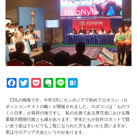
Facebook
Twitter
Pocket
Evernote
Line
Hatena
CDLの鳴海です。今年3月にカンボジアで初めてロボコン（ロ
ボットコンテストの略）が開催されました。ロボコンは「ものづ
くり日本」が発祥の地ですし、私の出身である厚労省における職
業能力開発行政とも縁があります。学生たちが自作ロボットで競
い合う姿はテレビでもご覧になられた方も多いかと思いますが、
実はそのアジア大会というのがあります。