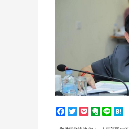
Facebook
Twitter
Pocket
Everno
Line
H