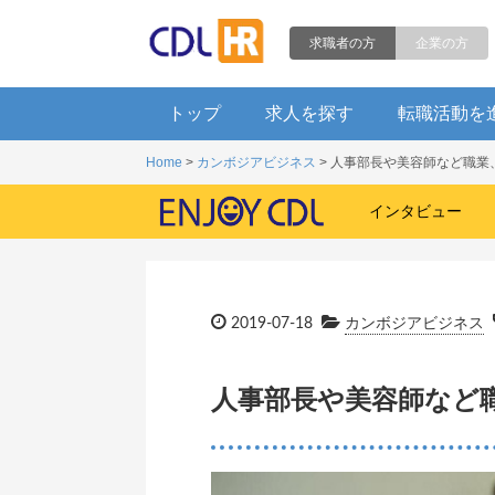
求職者の方
企業の方
トップ
求人を探す
転職活動を
Home
>
カンボジアビジネス
> 人事部長や美容師など職業
インタビュー
2019-07-18
カンボジアビジネス
人事部長や美容師など