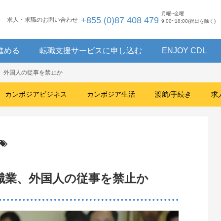
月曜~金曜
+855 (0)87 408 479
求人・求職のお問い合わせ
9:00~18:00(祝日を除く)
進める
転職支援サービスに申し込む
ENJOY CDL
、外国人の従事を禁止か
カンボジアビジネス
カンボジア生活
渡航/手続き
求
職業、外国人の従事を禁止か