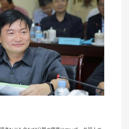
te
atena