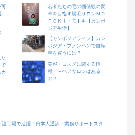
許可
若者たちの毛の価値観の変
延長
革を目指す脱毛サロンＭＯ
ＴＯＫＩ・モトキ【カンボ
ジア生活】
は
【カンボジアライフ】カン
ボジア・プノンペンで自転
車を買うには？
見た
美容・コスメに関する情
まで
報 －ヘアサロンはある
るカ
の？－
新設工場で活躍！日本人通訳・業務サポートスタ