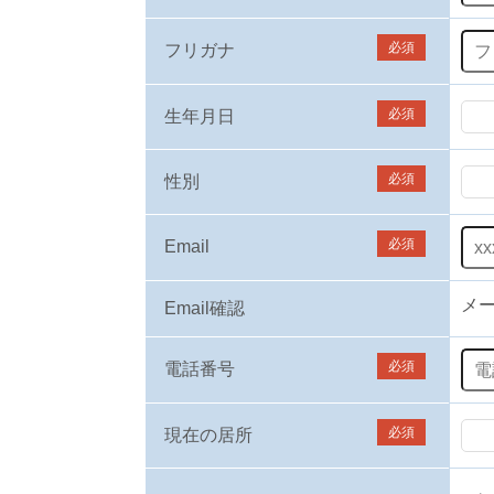
必須
フリガナ
必須
生年月日
必須
性別
必須
Email
メ
Email確認
必須
電話番号
必須
現在の居所