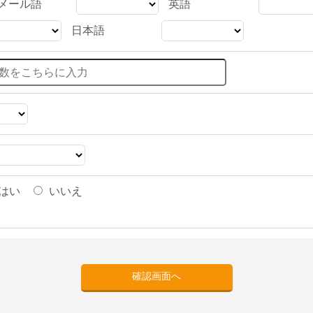
メール語
英語
日本語
はい
いいえ