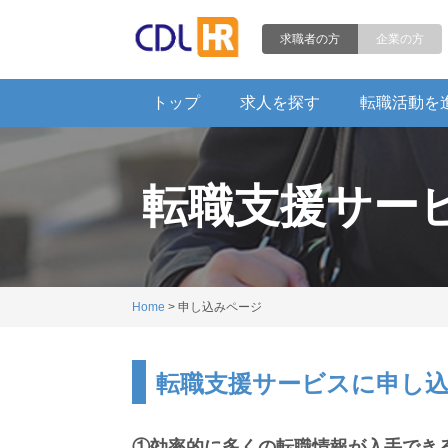
求職者の方
企業の方
トップ
求人を探す
転職活動を
転職支援サー
Home
> 申し込みページ
転職支援サービスに申し
①効率的に多くの転職情報が入手でき