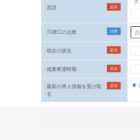
ク
必須
言語
任意
TOIECの点数
必須
現在の状況
必須
就業希望時期
必須
最新の求人情報を受け取
る