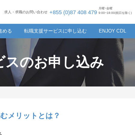
月曜~金曜
+855 (0)87 408 479
求人・求職のお問い合わせ
9:00~18:00(祝日を除く)
進める
転職支援サービスに申し込む
ENJOY CDL
ビスのお申し込み
込むメリットとは？
る