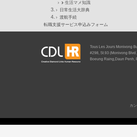
生活マメ知識
日常生活大辞典
渡航手続
転職支援サービス申込みフォーム
Tous Les Jours Monivong Bui
#298, St.93 (Monivong Blvd.
Boeung Raing,Daun Penh,
カン