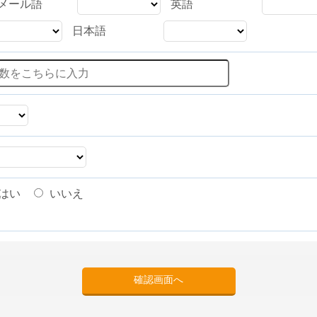
メール語
英語
日本語
はい
いいえ