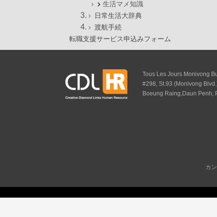
生活マメ知識
日常生活大辞典
渡航手続
転職支援サービス申込みフォーム
Tous Les Jours Monivong Bui
#298, St.93 (Monivong Blvd.
Boeung Raing,Daun Penh,
カン