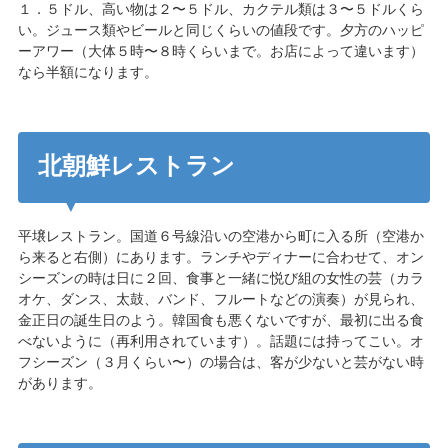
１．５ドル、高い物は２〜５ドル、カクテル類は３〜５ドルくら
い。ジュース類やビールと同じくらいの値段です。夕方のハッピ
ーアワー（大体５時〜８時くらいまで。お店によって違います）
なら半額になります。
北朝鮮レストラン
平壌レストラン。国道６号線沿いの空港から町に入る所（空港か
ら来ると右側）にあります。ランチやディナーに合わせて、オン
シーズンの時は日に２回、食事と一緒に悦び組の女性の芸（カラ
オケ、ダンス、太鼓、バンド、フルートなどの演奏）が見られ、
金正日の誕生日のよう。韓国食も悪くないですが、最初に出る食
べないように（再利用されています）。話題には持ってこい。オ
フシーズン（３月くらい〜）の場合は、客が少ないと芸がない時
があります。