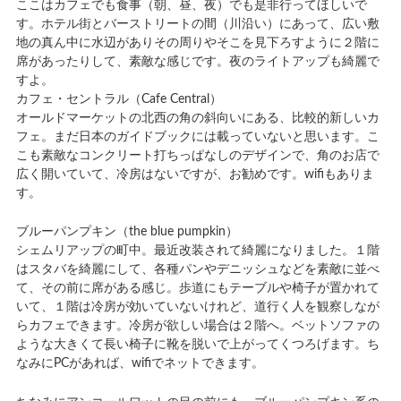
ここはカフェでも食事（朝、昼、夜）でも是非行ってほしいで
す。ホテル街とバーストリートの間（川沿い）にあって、広い敷
地の真ん中に水辺がありその周りやそこを見下ろすように２階に
席があったりして、素敵な感じです。夜のライトアップも綺麗で
すよ。
カフェ・セントラル（Cafe Central）
オールドマーケットの北西の角の斜向いにある、比較的新しいカ
フェ。まだ日本のガイドブックには載っていないと思います。こ
こも素敵なコンクリート打ちっぱなしのデザインで、角のお店で
広く開いていて、冷房はないですが、お勧めです。wifiもありま
す。
ブルーパンプキン（the blue pumpkin）
シェムリアップの町中。最近改装されて綺麗になりました。１階
はスタバを綺麗にして、各種パンやデニッシュなどを素敵に並べ
て、その前に席がある感じ。歩道にもテーブルや椅子が置かれて
いて、１階は冷房が効いていないけれど、道行く人を観察しなが
らカフェできます。冷房が欲しい場合は２階へ。ベットソファの
ような大きくて長い椅子に靴を脱いで上がってくつろげます。ち
なみにPCがあれば、wifiでネットできます。