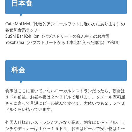
日本食
Cafe Moi Moi（比較的アンコールワットに近い方にあります）の
各種和食系ランチ
SuShi Bar Koh Kon（パブストリートの真ん中）のお寿司
Yokohama（パブストリートから１本北に入った路地）の和食
料金
食事はここに書いていないローカルレストランだったら、朝食は
１ドル前後、お昼や夜は２〜３ドルで足ります。クメールBBQ屋
さんに言って普通にビール飲んで食べて、大体いつも２．５〜３
ドルくらい払っています。
外国人仕様のレストランだとかなり高め。朝食は５〜７ドル、ラ
ンチやディナーは１０〜１５ドル。お酒はビールで安い物は１〜