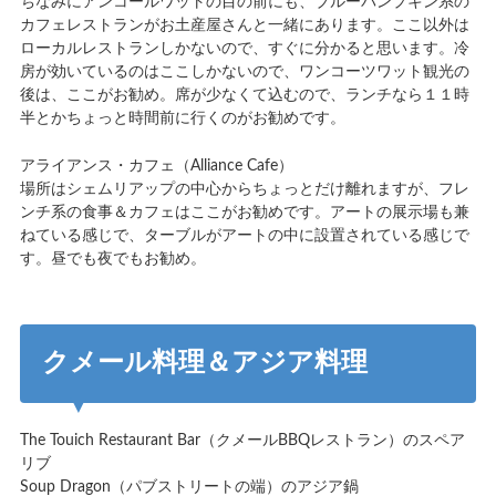
ちなみにアンコールワットの目の前にも、ブルーパンプキン系の
カフェレストランがお土産屋さんと一緒にあります。ここ以外は
ローカルレストランしかないので、すぐに分かると思います。冷
房が効いているのはここしかないので、ワンコーツワット観光の
後は、ここがお勧め。席が少なくて込むので、ランチなら１１時
半とかちょっと時間前に行くのがお勧めです。
アライアンス・カフェ（Alliance Cafe）
場所はシェムリアップの中心からちょっとだけ離れますが、フレ
ンチ系の食事＆カフェはここがお勧めです。アートの展示場も兼
ねている感じで、ターブルがアートの中に設置されている感じで
す。昼でも夜でもお勧め。
クメール料理＆アジア料理
The Touich Restaurant Bar（クメールBBQレストラン）のスペア
リブ
Soup Dragon（パブストリートの端）のアジア鍋